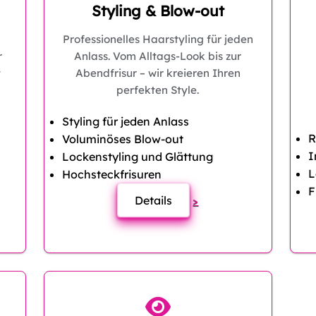
Styling & Blow-out
Professionelles Haarstyling für jeden
r
Anlass. Vom Alltags-Look bis zur
t
Abendfrisur – wir kreieren Ihren
perfekten Style.
Styling für jeden Anlass
R
Voluminöses Blow-out
I
Lockenstyling und Glättung
L
Hochsteckfrisuren
F
Details
>