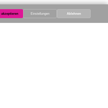
e akzeptieren
Einstellungen
Ablehnen
Kontakt
egeben
Südtiroler Pl. 1, 83022 Rosenheim
+49803114704